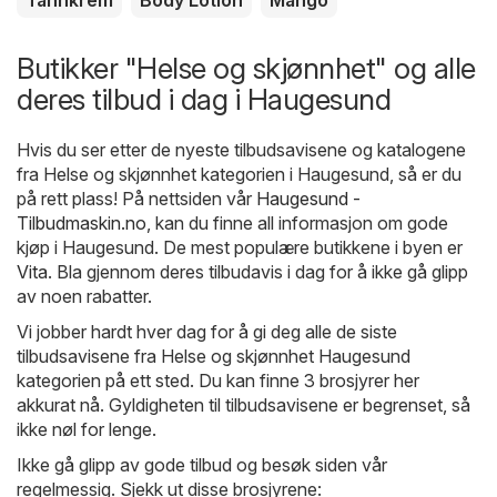
Tannkrem
Body Lotion
Mango
Butikker "Helse og skjønnhet" og alle
deres tilbud i dag i Haugesund
Hvis du ser etter de nyeste tilbudsavisene og katalogene
fra Helse og skjønnhet kategorien i Haugesund, så er du
på rett plass! På nettsiden vår
Haugesund -
Tilbudmaskin.no
, kan du finne all informasjon om gode
kjøp i Haugesund. De mest populære butikkene i byen er
Vita
. Bla gjennom deres tilbudavis i dag for å ikke gå glipp
av noen rabatter.
Vi jobber hardt hver dag for å gi deg alle de siste
tilbudsavisene fra Helse og skjønnhet Haugesund
kategorien på ett sted. Du kan finne 3 brosjyrer her
akkurat nå. Gyldigheten til tilbudsavisene er begrenset, så
ikke nøl for lenge.
Ikke gå glipp av gode tilbud og besøk siden vår
regelmessig. Sjekk ut disse brosjyrene: