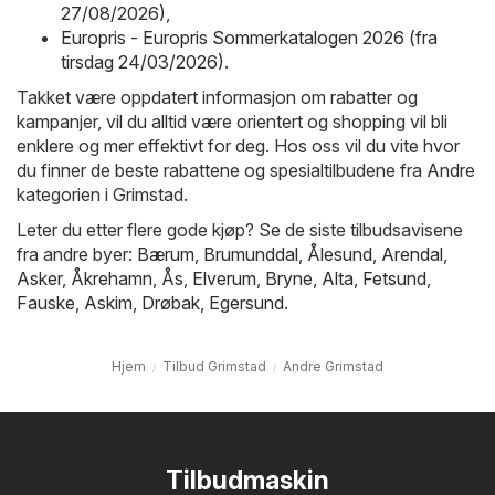
27/08/2026)
,
Europris - Europris Sommerkatalogen 2026 (fra
tirsdag 24/03/2026)
.
Takket være oppdatert informasjon om rabatter og
kampanjer, vil du alltid være orientert og shopping vil bli
enklere og mer effektivt for deg. Hos oss vil du vite hvor
du finner de beste rabattene og spesialtilbudene fra Andre
kategorien i Grimstad.
Leter du etter flere gode kjøp? Se de siste tilbudsavisene
fra andre byer:
Bærum
,
Brumunddal
,
Ålesund
,
Arendal
,
Asker
,
Åkrehamn
,
Ås
,
Elverum
,
Bryne
,
Alta
,
Fetsund
,
Fauske
,
Askim
,
Drøbak
,
Egersund
.
Hjem
Tilbud Grimstad
Andre Grimstad
Tilbudmaskin