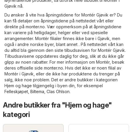
iøynefallende produkter, så utforsk hele tilbudet til Montér i
Gjøvik nå.
Du ønsker å vite hva åpningstidene for Montér Gjøvik er? Du
kan få detaljer om åpningstidene på nettstedet vårt eller
direkte på
monter.no
. Vær oppmerksom på at åpningstidene
kan variere på helligdager, helger eller ved spesielle
arrangementer. Montér filialer finnes ikke bare i Gjøvik, men
også i andre norske byer, blant annet . På nettstedet vårt kan
du alltid bla gjennom den siste tilbudsavisen for Montér Gjøvik.
Tilbudsavisene oppdateres daglig for deg, slik at du ikke går
glipp av noen rabatter. For mer informasjon om Montér, besøk
deres offisielle side
monter.no
. Hvis det ikke er noen filial av
Montér i Gjøvik, eller de ikke har produktene du trenger på
salg, ikke noe problem. Det er andre butikker i kategorien
Hjem og hage
tilgjengelig i byen din, for eksempel
Felleskjøpet
,
Biltema
,
Clas Ohlson
.
Andre butikker fra "Hjem og hage"
kategori