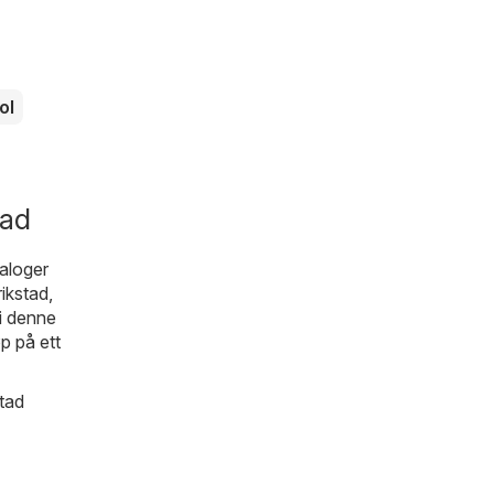
ol
tad
taloger
ikstad,
i denne
p på ett
stad