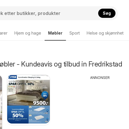
Søg
arer
Hjem og hage
Møbler
Sport
Helse og skjønnhet
bler - Kundeavis og tilbud in Fredrikstad
ANNONSER