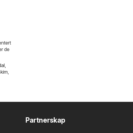
entert
er de
al
,
kim
,
Partnerskap