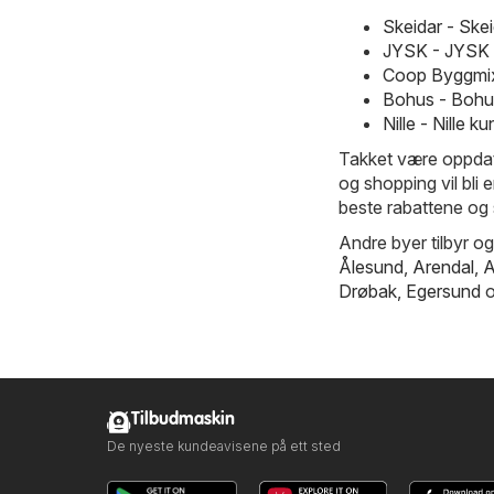
Skeidar - Ske
JYSK - JYSK 
Coop Byggmix
Bohus - Bohu
Nille - Nille
Takket være oppdate
og shopping vil bli 
beste rabattene og s
Andre byer tilbyr og
Ålesund
,
Arendal
,
A
Drøbak
,
Egersund
o
Tilbudmaskin
De nyeste kundeavisene på ett sted