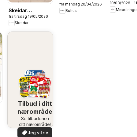
10/03/2026 - 1
Årets
fra mandag 20/04/2026
Hageinspirasjon
Møbelringe
Skeidar
Bohus
hagemøble
2026
fra tirsdag 19/05/2026
Hagekatalog
Skeidar
2026
Tilbud i ditt
nærområde
Se tilbudene i
ditt nærområde!
Jeg vil se