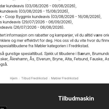
idar kundeavis (03/08/2026 - 09/08/2026)
,
kundeavis (03/08/2026 - 15/08/2026)
,
 - Coop Byggmix kundeavis (03/08/2026 - 16/08/2026)
,
s kundeavis (29/07/2026 - 06/09/2026)
,
 kundeavis (26/07/2026 - 08/08/2026)
.
rt informasjon om rabatter og kampanjer, vil du alltid være ori
enklere og mer effektivt for deg. Hos oss vil du vite hvor du finn
pesialtilbudene fra Møbler kategorien i Fredrikstad.
så gunstige spesialtilbud. Sjekk ut tilbudene i
Bærum
,
Brumundd
sker
,
Åkrehamn
,
Ås
,
Elverum
,
Bryne
,
Alta
,
Fetsund
,
Fauske
,
As
gså.
Hjem
Tilbud Fredrikstad
Møbler Fredrikstad
Tilbudmaskin