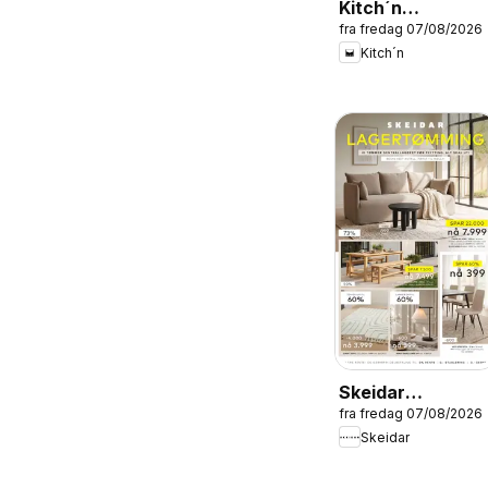
Kitch´n
fra fredag 07/08/2026
kundeavis
Kitch´n
Skeidar
fra fredag 07/08/2026
RYDDESALG
Skeidar