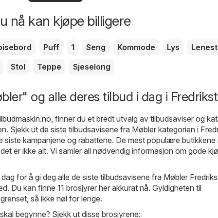
 nå kan kjøpe billigere
pisebord
Puff
1
Seng
Kommode
Lys
Lenest
Stol
Teppe
Sjeselong
ler" og alle deres tilbud i dag i Fredriks
Tilbudmaskin.no
, finner du et bredt utvalg av tilbudsaviser og ka
n. Sjekk ut de siste tilbudsavisene fra Møbler kategorien i Fredr
de siste kampanjene og rabattene. De mest populære butikkene 
det er ikke alt. Vi samler all nødvendig informasjon om gode kjø
 dag for å gi deg alle de siste tilbudsavisene fra Møbler Fredrik
ed. Du kan finne 11 brosjyrer her akkurat nå. Gyldigheten til
grenset, så ikke nøl for lenge.
 skal begynne? Sjekk ut disse brosjyrene: