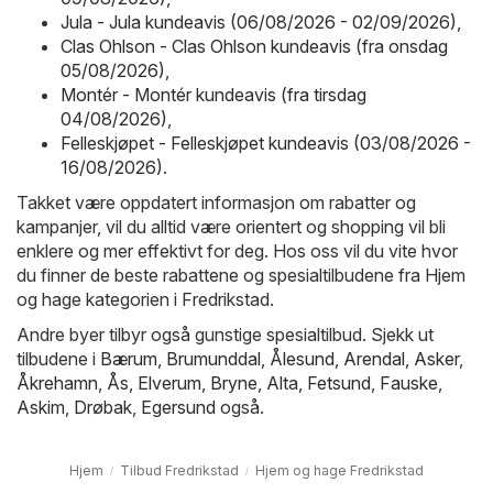
Jula - Jula kundeavis (06/08/2026 - 02/09/2026)
,
Clas Ohlson - Clas Ohlson kundeavis (fra onsdag
05/08/2026)
,
Montér - Montér kundeavis (fra tirsdag
04/08/2026)
,
Felleskjøpet - Felleskjøpet kundeavis (03/08/2026 -
16/08/2026)
.
Takket være oppdatert informasjon om rabatter og
kampanjer, vil du alltid være orientert og shopping vil bli
enklere og mer effektivt for deg. Hos oss vil du vite hvor
du finner de beste rabattene og spesialtilbudene fra Hjem
og hage kategorien i Fredrikstad.
Andre byer tilbyr også gunstige spesialtilbud. Sjekk ut
tilbudene i
Bærum
,
Brumunddal
,
Ålesund
,
Arendal
,
Asker
,
Åkrehamn
,
Ås
,
Elverum
,
Bryne
,
Alta
,
Fetsund
,
Fauske
,
Askim
,
Drøbak
,
Egersund
også.
Hjem
Tilbud Fredrikstad
Hjem og hage Fredrikstad