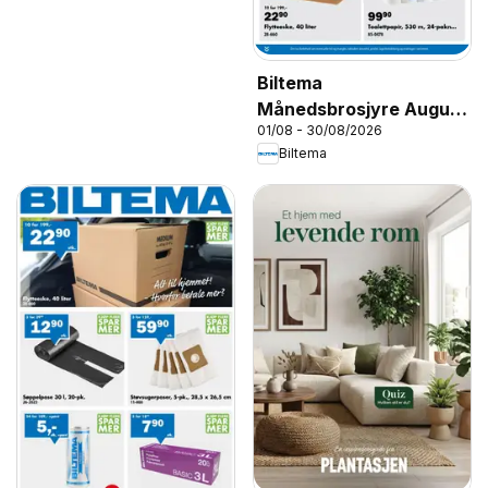
Biltema
Månedsbrosjyre August
01/08 - 30/08/2026
- National
Biltema