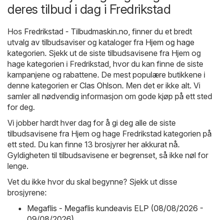
deres tilbud i dag i Fredrikstad
Hos
Fredrikstad - Tilbudmaskin.no
, finner du et bredt
utvalg av tilbudsaviser og kataloger fra
Hjem og hage
kategorien. Sjekk ut de siste tilbudsavisene fra Hjem og
hage kategorien i Fredrikstad, hvor du kan finne de siste
kampanjene og rabattene. De mest populære butikkene i
denne kategorien er
Clas Ohlson
. Men det er ikke alt. Vi
samler all nødvendig informasjon om gode kjøp på ett sted
for deg.
Vi jobber hardt hver dag for å gi deg alle de siste
tilbudsavisene fra Hjem og hage Fredrikstad kategorien på
ett sted. Du kan finne 13 brosjyrer her akkurat nå.
Gyldigheten til tilbudsavisene er begrenset, så ikke nøl for
lenge.
Vet du ikke hvor du skal begynne? Sjekk ut disse
brosjyrene:
Megaflis - Megaflis kundeavis ELP (08/08/2026 -
09/08/2026)
,