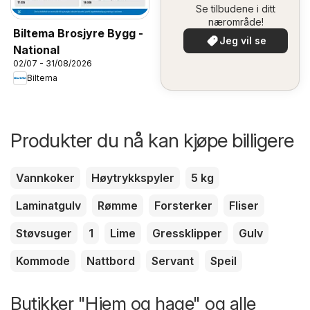
Se tilbudene i ditt
nærområde!
Biltema Brosjyre Bygg -
Jeg vil se
National
02/07 - 31/08/2026
Biltema
Produkter du nå kan kjøpe billigere
Vannkoker
Høytrykkspyler
5 kg
Laminatgulv
Rømme
Forsterker
Fliser
Støvsuger
1
Lime
Gressklipper
Gulv
Kommode
Nattbord
Servant
Speil
Butikker "Hjem og hage" og alle