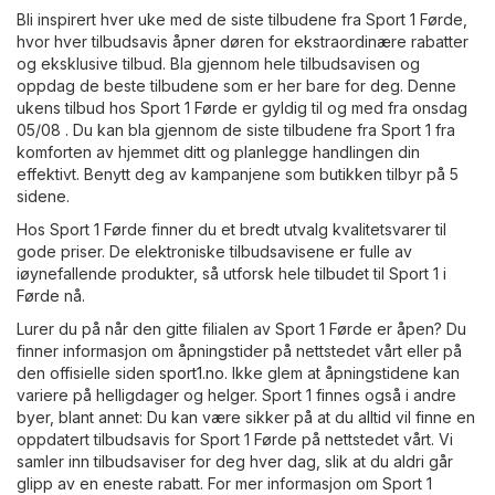
Bli inspirert hver uke med de siste tilbudene fra Sport 1 Førde,
hvor hver tilbudsavis åpner døren for ekstraordinære rabatter
og eksklusive tilbud. Bla gjennom hele tilbudsavisen og
oppdag de beste tilbudene som er her bare for deg. Denne
ukens tilbud hos Sport 1 Førde er gyldig til og med fra onsdag
05/08 . Du kan bla gjennom de siste tilbudene fra Sport 1 fra
komforten av hjemmet ditt og planlegge handlingen din
effektivt. Benytt deg av kampanjene som butikken tilbyr på 5
sidene.
Hos Sport 1 Førde finner du et bredt utvalg kvalitetsvarer til
gode priser. De elektroniske tilbudsavisene er fulle av
iøynefallende produkter, så utforsk hele tilbudet til Sport 1 i
Førde nå.
Lurer du på når den gitte filialen av Sport 1 Førde er åpen? Du
finner informasjon om åpningstider på nettstedet vårt eller på
den offisielle siden
sport1.no
. Ikke glem at åpningstidene kan
variere på helligdager og helger. Sport 1 finnes også i andre
byer, blant annet: Du kan være sikker på at du alltid vil finne en
oppdatert tilbudsavis for Sport 1 Førde på nettstedet vårt. Vi
samler inn tilbudsaviser for deg hver dag, slik at du aldri går
glipp av en eneste rabatt. For mer informasjon om Sport 1