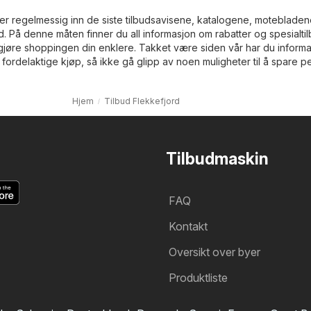
er regelmessig inn de siste tilbudsavisene, katalogene, moteblade
ud. På denne måten finner du all informasjon om rabatter og spesialti
l gjøre shoppingen din enklere. Takket være siden vår har du inform
 fordelaktige kjøp, så ikke gå glipp av noen muligheter til å spare p
Hjem
Tilbud Flekkefjord
Tilbudmaskin
FAQ
Kontakt
Oversikt over byer
Produktliste