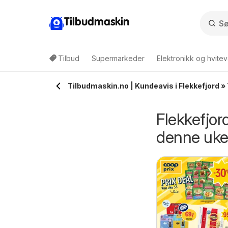
Tilbudmaskin
Tilbud
Supermarkeder
Elektronikk og hvitev
Tilbudmaskin.no | Kundeavis i Flekkefjord »
Flekkefjor
denne uk
oldbart
Skousen
5/08/2026 - 16/08/2026
fra onsdag 05/08/2026
undeavis
kundeavis