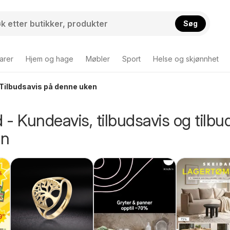
Søg
arer
Hjem og hage
Møbler
Sport
Helse og skjønnhet
 Tilbudsavis på denne uken
d - Kundeavis, tilbudsavis og tilbu
en