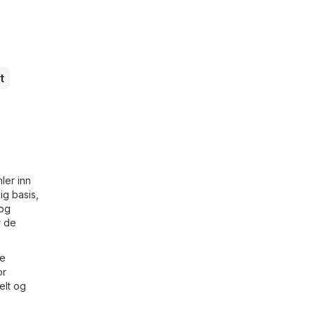
t
ler inn
ig basis,
og
r de
te
or
elt og