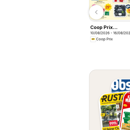
Holdbart
Skousen
Coop Prix
10/08/2026 - 16/08/20
kundeavis
Coop Prix