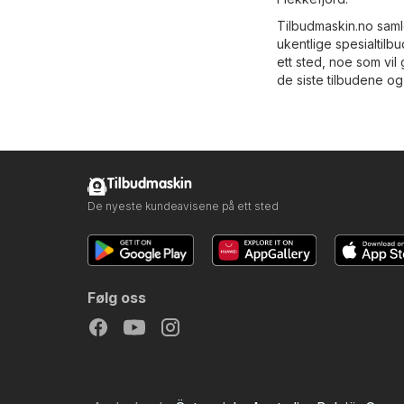
Tilbudmaskin.no saml
ukentlige spesialtilb
ett sted, noe som vi
de siste tilbudene og
Tilbudmaskin
De nyeste kundeavisene på ett sted
Følg oss