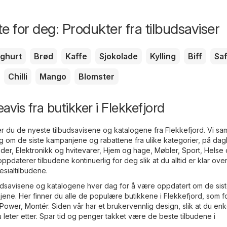
e for deg: Produkter fra tilbudsaviser
ghurt
Brød
Kaffe
Sjokolade
Kylling
Biff
Saf
Chilli
Mango
Blomster
vis fra butikker i Flekkefjord
er du de nyeste tilbudsavisene og katalogene fra Flekkefjord. Vi sam
eg om de siste kampanjene og rabattene fra ulike kategorier, på dagl
der
,
Elektronikk og hvitevarer
,
Hjem og hage
,
Møbler
,
Sport
,
Helse 
 oppdaterer tilbudene kontinuerlig for deg slik at du alltid er klar ove
esialtilbudene.
lbudsavisene og katalogene hver dag for å være oppdatert om de sis
ene. Her finner du alle de populære butikkene i Flekkefjord, som f
Power
,
Montér
. Siden vår har et brukervennlig design, slik at du enk
u leter etter. Spar tid og penger takket være de beste tilbudene i