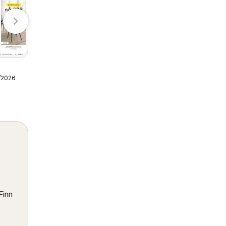
Jula
Holdbar
Normal kundeavis
fra torsdag 06/08/2026
Normal
/2026
Finn