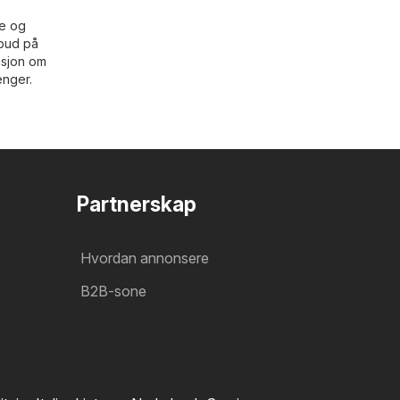
ne og
lbud på
asjon om
enger.
Partnerskap
Hvordan annonsere
B2B-sone