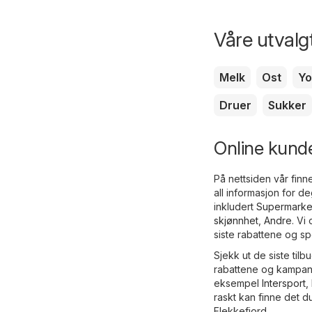
Våre utvalgt
Melk
Ost
Yo
Druer
Sukker
Online kundea
På nettsiden vår finn
all informasjon for d
inkludert
Supermarke
skjønnhet
,
Andre
. Vi
siste rabattene og sp
Sjekk ut de siste ti
rabattene og kampanj
eksempel
Intersport
,
raskt kan finne det d
Flekkefjord.