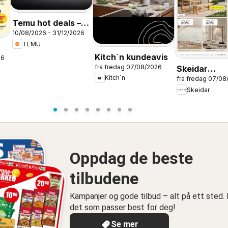
Temu hot deals –
10/08/2026 - 31/12/2026
Norway
TEMU
Kitch´n kundeavis
26
fra fredag 07/08/2026
Skeidar
Kitch´n
fra fredag 07/08
RYDDESALG
Skeidar
Oppdag de beste
tilbudene
Kampanjer og gode tilbud – alt på ett sted. 
det som passer best for deg!
Se mer