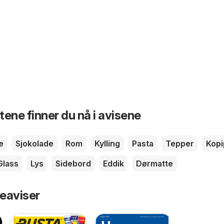
ene finner du nå i avisene
e
Sjokolade
Rom
Kylling
Pasta
Tepper
Kopi
Glass
Lys
Sidebord
Eddik
Dørmatte
eaviser