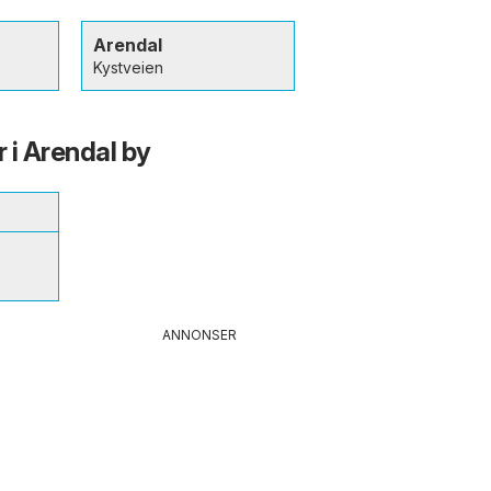
Arendal
Kystveien
r i Arendal by
ANNONSER