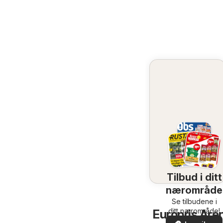
Tilbud i ditt
nærområde
Se tilbudene i
ditt nærområde!
Europris Are