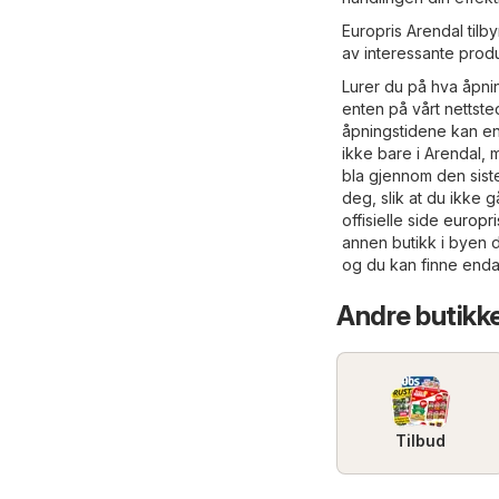
Europris Arendal tilby
av interessante produ
Lurer du på hva åpnin
enten på vårt nettsted
åpningstidene kan endr
ikke bare i Arendal, 
bla gjennom den siste
deg, slik at du ikke 
offisielle side
europri
annen butikk i byen d
og du kan finne enda
Andre butikke
Tilbud