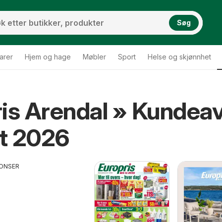
Søg
arer
Hjem og hage
Møbler
Sport
Helse og skjønnhet
is Arendal » Kundeav
t 2026
ONSER