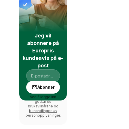
Jeg vil
abonnere på
Europris
kundeavis på e-
post
Abonner
Ved å logge inn
godtar du
bruksvilkårene
og
behandlingen av
personopplysninger
.