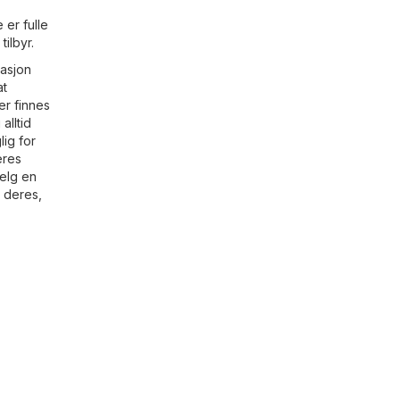
 er fulle
ilbyr.
masjon
at
er finnes
alltid
ig for
eres
Velg en
e deres,