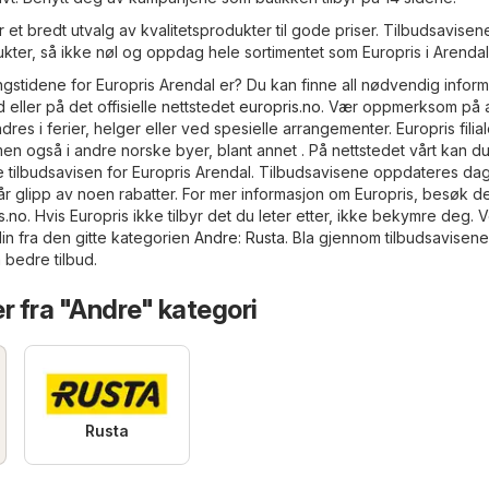
r et bredt utvalg av kvalitetsprodukter til gode priser. Tilbudsavisene
kter, så ikke nøl og oppdag hele sortimentet som Europris i Arendal t
gstidene for Europris Arendal er? Du kan finne all nødvendig infor
 eller på det offisielle nettstedet
europris.no
. Vær oppmerksom på 
es i ferier, helger eller ved spesielle arrangementer. Europris filial
men også i andre norske byer, blant annet . På nettstedet vårt kan du 
 tilbudsavisen for Europris Arendal. Tilbudsavisene oppdateres dagl
går glipp av noen rabatter. For mer informasjon om Europris, besøk d
s.no
. Hvis Europris ikke tilbyr det du leter etter, ikke bekymre deg. 
in fra den gitte kategorien
Andre
:
Rusta
. Bla gjennom tilbudsavisen
 bedre tilbud.
r fra "Andre" kategori
Rusta