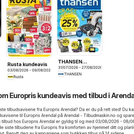
6
THANSEN
Rusta kundeavis
31/07/2026 - 27/08/2026
kundeavis
03/08/2026 - 09/08/2026
THANSEN
Rusta
om Europris kundeavis med tilbud i Arenda
ste tilbudsavisene fra Europris Arendal? Da er du på rett sted! Du kan
dsavisene til Europris Arendal på
Arendal - Tilbudmaskin.no
og spar
tilbud hos Europris Arendal er gyldig til og med 03/08/2026 - 08/0
 siste tilbudene fra Europris fra komforten av hjemmet ditt og pla
ivt. Benytt deg av kampanjene som butikken tilbyr på 14 sidene.