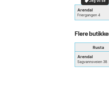
Jeg vil se
Arendal
Friergangen 4
Flere butikke
Rusta
Arendal
Sagvannsveien 38