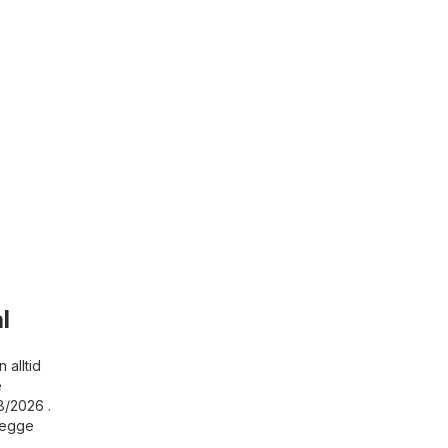
l
 alltid
e
8/2026 .
nlegge