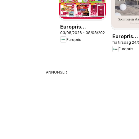
Europris
03/08/2026 - 08/08/2026
kundeavis
Europris
Europris
fra tirsdag 24
Sommerka
Europris
2026
ANNONSER