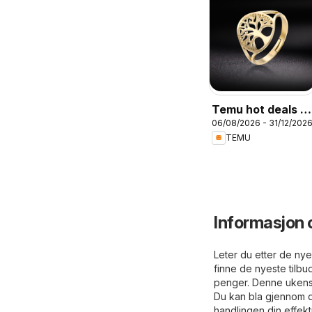
Temu hot deals –
06/08/2026 - 31/12/202
Norway
TEMU
Informasjon 
Leter du etter de nye
finne de nyeste tilbu
penger. Denne ukens 
Du kan bla gjennom de
handlingen din effekt