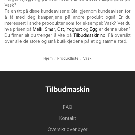
Vask?
Ta en titt på disse kundeavisene: Bla igjennom kundeavisen for
å få med deg kampanjene på andre produkt også. Er du
interessert i andre proodukter som for eksempel: Vask? Vet du
hva prisen på
Melk
,
Smør
,
Ost
,
Yoghurt
og
Egg
er denne uken?
Du finner alt du trenger å vite på
Tilbudmaskin.no
. Få oversikt
over alle de store og små butikkjedene på et og samme sted.
Hjem
Produktliste
Vask
Tilbudmaskin
FAQ
Kontakt
Oversikt over byer