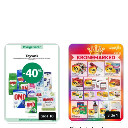
Side
1
Side
10