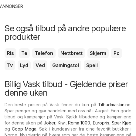
ANNONSER
Se også tilbud på andre populære
produkter
Ris
Te
Telefon
Nettbrett
Skjerm
Pc
Tv
Lyd
Ved
Gamingstol
Speil
Billig Vask tilbud - Gjeldende priser
denne uken
Den beste prisen på Vask finner du kun på
Tilbudmaskin.no
.
Spar penger og gjør handelen med oss nå i August. Finn gode
tilbud og kampanjer på Vask. Sjekk tilbudene og kampanjene
for denne uken på
Joker
,
Kiwi
,
Rema 1000
,
Europris
,
Spar Kjøp
og
Coop Mega
. Søk i kundeaviser fra dine favoritt butikker i
Norge. Nysgjerrig på hvem som har de beste kampanjene på