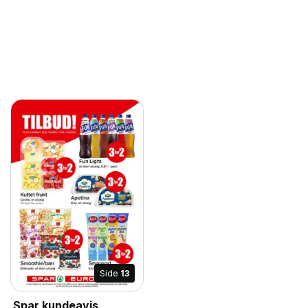
Side
13
Spar kundeavis