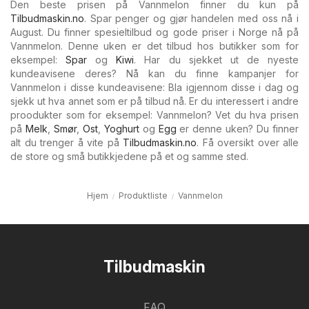
Den beste prisen på Vannmelon finner du kun på
Tilbudmaskin.no
. Spar penger og gjør handelen med oss nå i
August. Du finner spesieltilbud og gode priser i Norge nå på
Vannmelon. Denne uken er det tilbud hos butikker som for
eksempel:
Spar
og
Kiwi
. Har du sjekket ut de nyeste
kundeavisene deres? Nå kan du finne kampanjer for
Vannmelon i disse kundeavisene: Bla igjennom disse i dag og
sjekk ut hva annet som er på tilbud nå. Er du interessert i andre
proodukter som for eksempel: Vannmelon? Vet du hva prisen
på
Melk
,
Smør
,
Ost
,
Yoghurt
og
Egg
er denne uken? Du finner
alt du trenger å vite på
Tilbudmaskin.no
. Få oversikt over alle
de store og små butikkjedene på et og samme sted.
Hjem
Produktliste
Vannmelon
Tilbudmaskin
FAQ