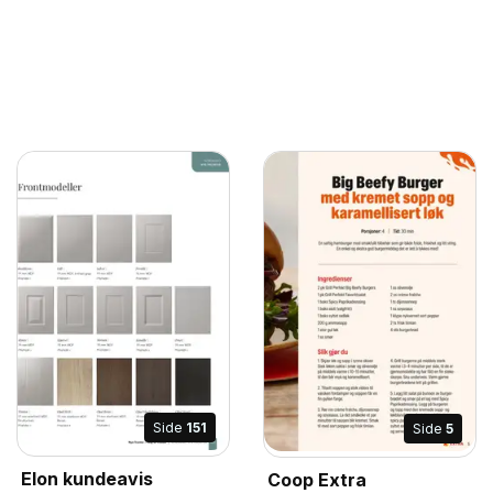
Side
151
Side
5
Elon kundeavis
Coop Extra