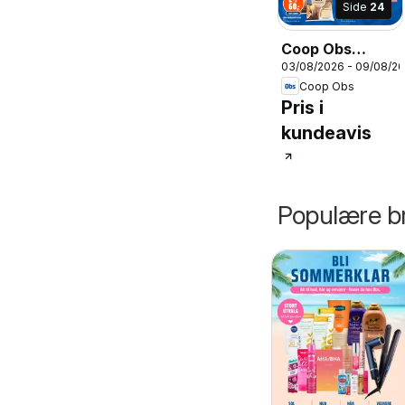
Side
24
Coop Obs
03/08/2026 - 09/08/2
kundeavis
Coop Obs
Pris i
kundeavis
Populære br