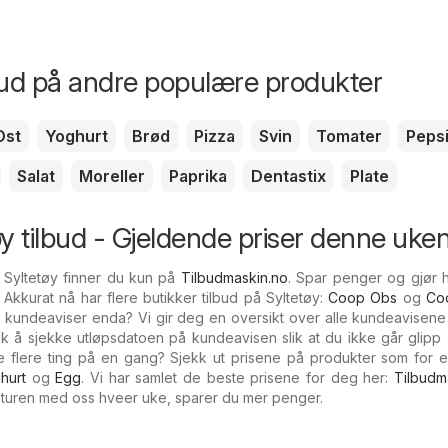
bud på andre populære produkter
Ost
Yoghurt
Brød
Pizza
Svin
Tomater
Peps
Salat
Moreller
Paprika
Dentastix
Plate
tøy tilbud - Gjeldende priser denne uke
 Syltetøy finner du kun på
Tilbudmaskin.no
. Spar penger og gjør 
Akkurat nå har flere butikker tilbud på Syltetøy:
Coop Obs
og
Co
 kundeaviser enda? Vi gir deg en oversikt over alle kundeavisene
sk å sjekke utløpsdatoen på kundeavisen slik at du ikke går glip
le flere ting på en gang? Sjekk ut prisene på produkter som for 
hurt
og
Egg
. Vi har samlet de beste prisene for deg her:
Tilbudm
turen med oss hveer uke, sparer du mer penger.