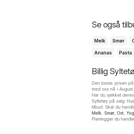
Se også til
Melk
Smør
Ananas
Pasta
Billig Sylte
Den beste prisen på
med oss nå i August. 
Har du sjekket deres
Syltetøy på salg: Hu
tilbud. Skal du hand
Melk
,
Smør
,
Ost
,
Yog
Planlegger du handle