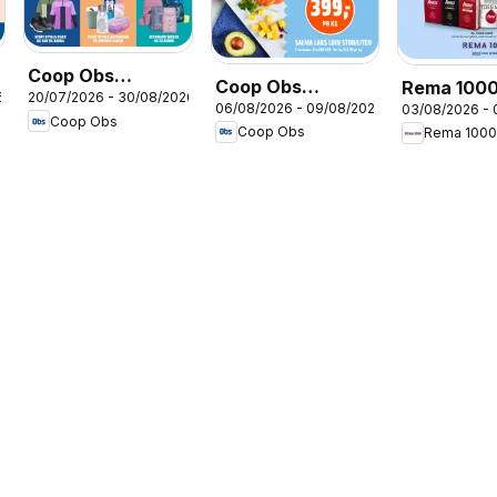
Coop Obs
Coop Obs
Rema 100
6
20/07/2026 - 30/08/2026
Skolestart
06/08/2026 - 09/08/2026
03/08/2026 -
kundeavis
kundeavis
Coop Obs
Coop Obs
Rema 100