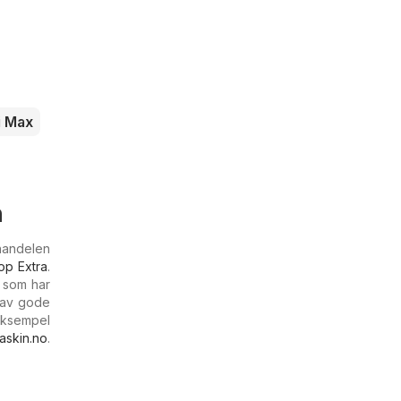
i Max
n
handelen
op Extra
.
 som har
p av gode
eksempel
askin.no
.