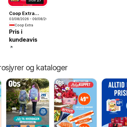
Side
27
Coop Extra
03/08/2026 - 09/08/2026
kundeavis
026
Coop Extra
Pris i
kundeavis
osjyrer og kataloger