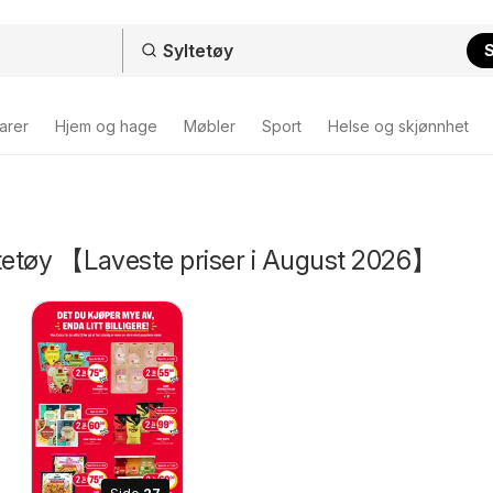
arer
Hjem og hage
Møbler
Sport
Helse og skjønnhet
ltetøy 【Laveste priser i August 2026】