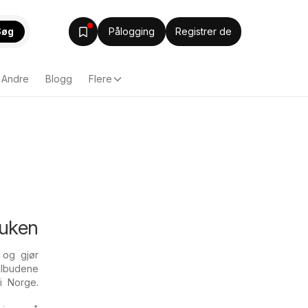
Søg
Pålogging
Registrer de
Andre
Blogg
Flere
 uken
 og gjør
tilbudene
i Norge.