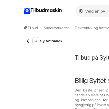
Tilbudmaskin
Tilbud
Supermarkeder
Elektronikk og hvitev
Syltet rødløk
Tilbud på Syl
Billig Sylte
Den beste prisen p
handelen med oss nå 
og kampanjene for d
Nysgjerrig på hvem s