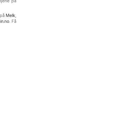
njene på
 på
Melk
,
in.no
. Få