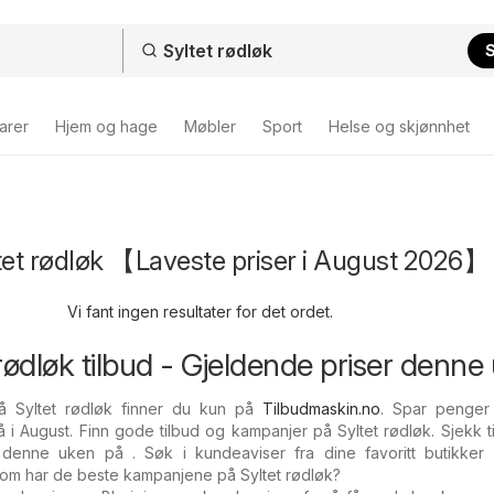
arer
Hjem og hage
Møbler
Sport
Helse og skjønnhet
tet rødløk 【Laveste priser i August 2026】
Vi fant ingen resultater for det ordet.
t rødløk tilbud - Gjeldende priser denne
å Syltet rødløk finner du kun på
Tilbudmaskin.no
. Spar penger
i August. Finn gode tilbud og kampanjer på Syltet rødløk. Sjekk 
enne uken på . Søk i kundeaviser fra dine favoritt butikker 
om har de beste kampanjene på Syltet rødløk?