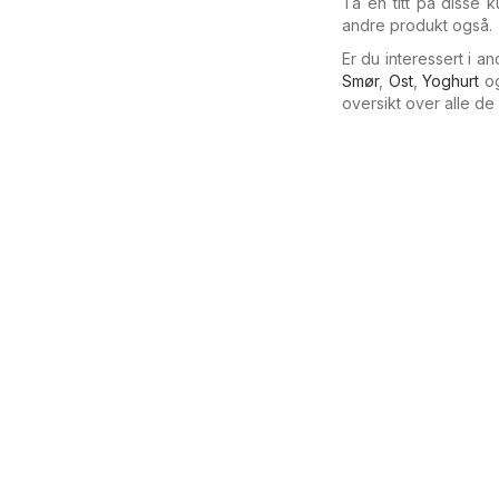
Ta en titt på disse
andre produkt også.
Er du interessert i 
Smør
,
Ost
,
Yoghurt
o
oversikt over alle d