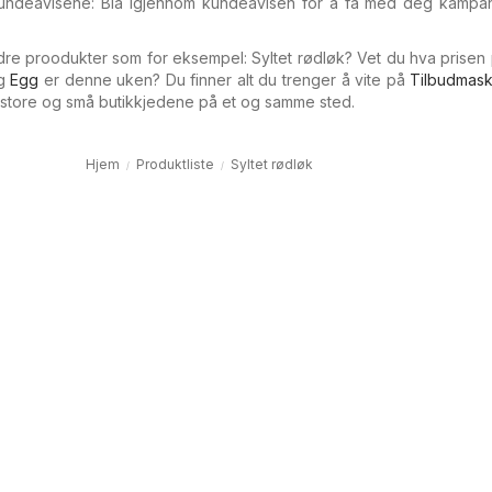
 kundeavisene: Bla igjennom kundeavisen for å få med deg kampa
andre proodukter som for eksempel: Syltet rødløk? Vet du hva prisen
g
Egg
er denne uken? Du finner alt du trenger å vite på
Tilbudmask
e store og små butikkjedene på et og samme sted.
Hjem
Produktliste
Syltet rødløk