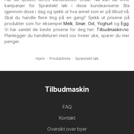
kampanjer for Sprøstekt løk i disse kundeavisene: Bla
igjennom disse i dag og sjekk ut hva annet som er på tilbud nå.
Skal du handle flere ting på en gang? Sjekk ut prisene på
produkter som for eksempel
Melk
,
Smør
,
Ost
,
Yoghurt
og
Egg
.
Vi har samlet de beste prisene for deg her:
Tilbudmaskin.no
.
Planlegger du handleturen med oss hveer uke, sparer du mer
penger.
Hjem
Produktliste
Sprøstekt løk
Tilbudmaskin
FAQ
Kontakt
Oversikt over byer