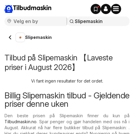
Tilbudmaskin
Slipemaskin
Tilbud på Slipemaskin 【Laveste
priser i August 2026】
Vi fant ingen resultater for det ordet.
Billig Slipemaskin tilbud - Gjeldende
priser denne uken
Den beste prisen på Slipemaskin finner du kun på
Tilbudmaskin.no
. Spar penger og gjør handelen med oss nå i
August. Akkurat nå har flere butikker tilbud på Slipemaskin: .
Har du sjekket deres kundeaviser enda? Nysgjerrig på hvem