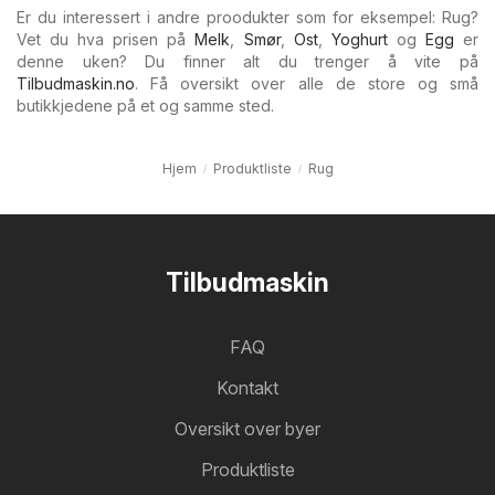
Er du interessert i andre proodukter som for eksempel: Rug?
Vet du hva prisen på
Melk
,
Smør
,
Ost
,
Yoghurt
og
Egg
er
denne uken? Du finner alt du trenger å vite på
Tilbudmaskin.no
. Få oversikt over alle de store og små
butikkjedene på et og samme sted.
Hjem
Produktliste
Rug
Tilbudmaskin
FAQ
Kontakt
Oversikt over byer
Produktliste