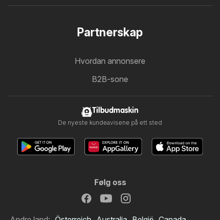
Partnerskap
Hvordan annonsere
B2B-sone
Tilbudmaskin
De nyeste kundeavisene på ett sted
Følg oss
Andre land:
Österreich
Australia
België
Canada