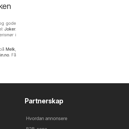
uken
d og gode
el:
Joker
.
rismør i
 på
Melk
,
in.no
. Få
Partnerskap
Hvordan annonsere