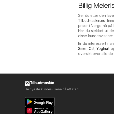
Billig Meier
Ser du etter den lav
Tilbudmaskin.no
finn
priser i Norge nå på
Har du sjekket ut d
disse kundeavisene: B
Er du interessert i 
Smør
,
Ost
,
Yoghurt
o
oversikt over alle d
Tilbudmaskin
De nyeste kundeavisene på ett sted