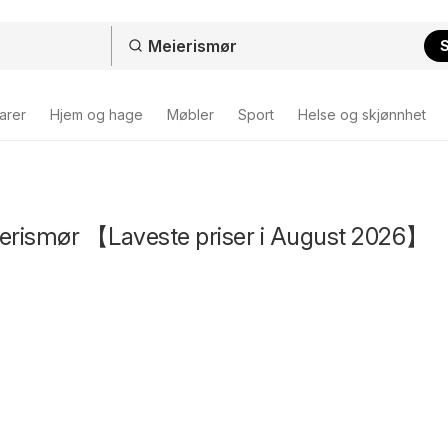
arer
Hjem og hage
Møbler
Sport
Helse og skjønnhet
ierismør 【Laveste priser i August 2026】