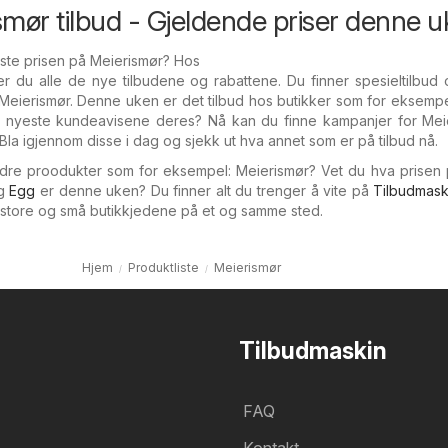
ismør tilbud - Gjeldende priser denne 
este prisen på Meierismør? Hos
er du alle de nye tilbudene og rabattene. Du finner spesieltilbu
 Meierismør. Denne uken er det tilbud hos butikker som for eksemp
e nyeste kundeavisene deres? Nå kan du finne kampanjer for Meie
la igjennom disse i dag og sjekk ut hva annet som er på tilbud nå.
andre proodukter som for eksempel: Meierismør? Vet du hva prisen
g
Egg
er denne uken? Du finner alt du trenger å vite på
Tilbudmask
e store og små butikkjedene på et og samme sted.
Hjem
Produktliste
Meierismør
Tilbudmaskin
FAQ