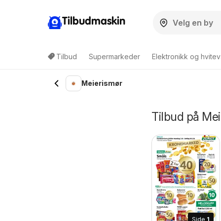
Tilbudmaskin
Tilbud
Supermarkeder
Elektronikk og hvitev
Meierismør
Tilbud på Me
Side
1