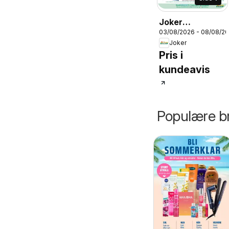
Joker
03/08/2026 - 08/08/2
kundeavis
Joker
Pris i
kundeavis
Populære br