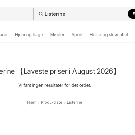
arer
Hjem og hage
Møbler
Sport
Helse og skjønnhet
terine 【Laveste priser i August 2026】
Vi fant ingen resultater for det ordet.
Hjem
Produktliste
Listerine