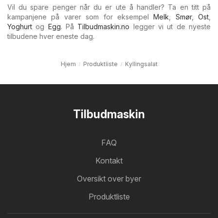
Vil du spare penger når du er ute å handler? Ta en titt på
kampanjene på varer som for eksempel
Melk
,
Smør
,
Ost
,
Yoghurt
og
Egg
. På
Tilbudmaskin.no
legger vi ut de nyeste
tilbudene hver eneste dag.
Hjem
Produktliste
Kyllingsalat
Tilbudmaskin
FAQ
Kontakt
Oversikt over byer
Produktliste