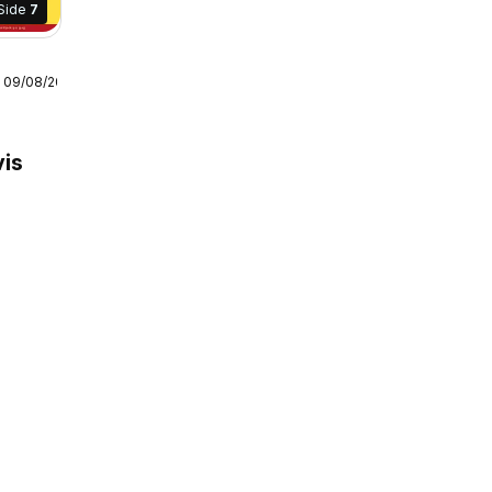
Side
7
- 09/08/2026
s
is