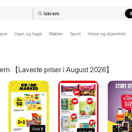
arer
Hjem og hage
Møbler
Sport
Helse og skjønnhet
krem 【Laveste priser i August 2026】
Side
5