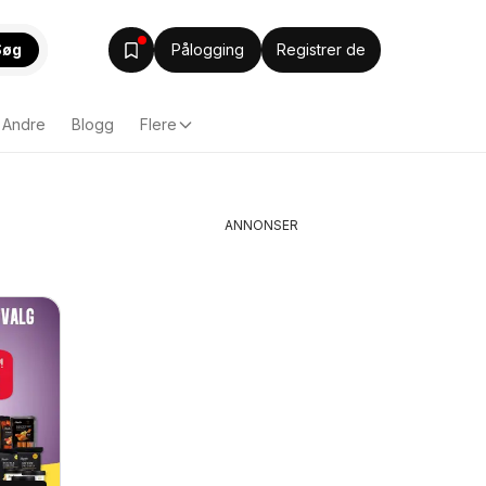
Søg
Pålogging
Registrer de
Andre
Blogg
Flere
ANNONSER