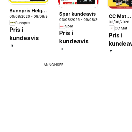
Side
10
Bunnpris Helge
Spar kundeavis
CC Mat
06/08/2026 - 08/08/2026
- Kuppet!
026
03/08/2026 - 09/08/2026
03/08/2026 
kundeavi
Bunnpris
Spar
CC Mat
Pris i
Pris i
Pris i
kundeavis
kundeavis
kundeav
ANNONSER