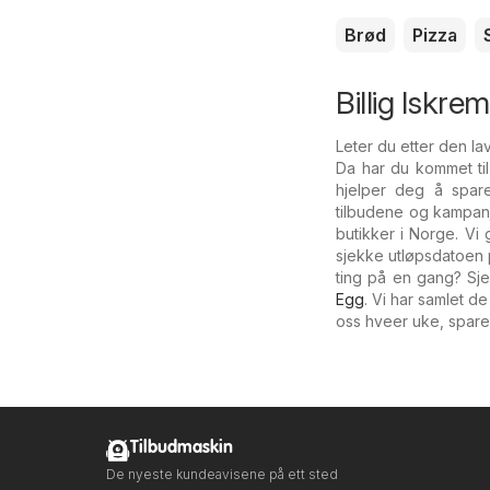
Brød
Pizza
Billig Iskre
Leter du etter den la
Da har du kommet til
hjelper deg å spar
tilbudene og kampa
butikker i Norge. Vi
sjekke utløpsdatoen p
ting på en gang? Sj
Egg
. Vi har samlet d
oss hveer uke, spare
Tilbudmaskin
De nyeste kundeavisene på ett sted