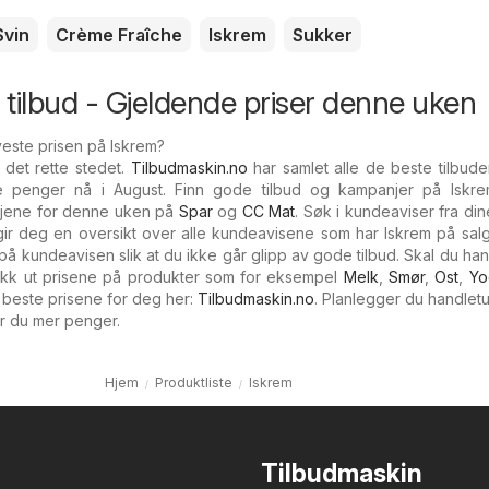
Svin
Crème Fraîche
Iskrem
Sukker
m tilbud - Gjeldende priser denne uken
veste prisen på Iskrem?
 det rette stedet.
Tilbudmaskin.no
har samlet alle de beste tilbud
e penger nå i August. Finn gode tilbud og kampanjer på Iskre
njene for denne uken på
Spar
og
CC Mat
. Søk i kundeaviser fra dine
 gir deg en oversikt over alle kundeavisene som har Iskrem på sal
å kundeavisen slik at du ikke går glipp av gode tilbud. Skal du han
ekk ut prisene på produkter som for eksempel
Melk
,
Smør
,
Ost
,
Yo
e beste prisene for deg her:
Tilbudmaskin.no
. Planlegger du handle
r du mer penger.
Hjem
Produktliste
Iskrem
Tilbudmaskin