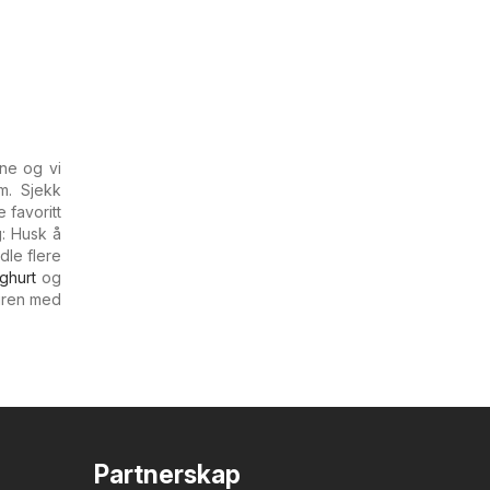
ene og vi
m. Sjekk
 favoritt
g: Husk å
dle flere
ghurt
og
turen med
Partnerskap