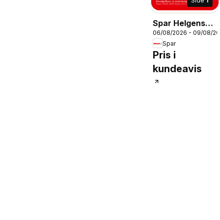
Side
1
Spar Helgens
06/08/2026 - 09/08/2
Tilbud
Spar
Pris i
kundeavis