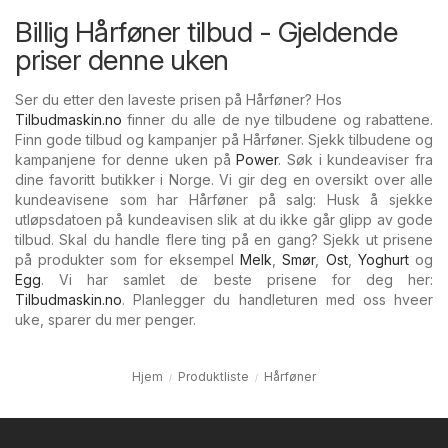
Billig Hårføner tilbud - Gjeldende
priser denne uken
Ser du etter den laveste prisen på Hårføner? Hos
Tilbudmaskin.no
finner du alle de nye tilbudene og rabattene.
Finn gode tilbud og kampanjer på Hårføner. Sjekk tilbudene og
kampanjene for denne uken på
Power
. Søk i kundeaviser fra
dine favoritt butikker i Norge. Vi gir deg en oversikt over alle
kundeavisene som har Hårføner på salg: Husk å sjekke
utløpsdatoen på kundeavisen slik at du ikke går glipp av gode
tilbud. Skal du handle flere ting på en gang? Sjekk ut prisene
på produkter som for eksempel
Melk
,
Smør
,
Ost
,
Yoghurt
og
Egg
. Vi har samlet de beste prisene for deg her:
Tilbudmaskin.no
. Planlegger du handleturen med oss hveer
uke, sparer du mer penger.
Hjem
Produktliste
Hårføner