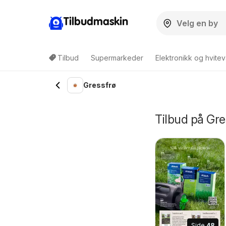
Tilbudmaskin
Tilbud
Supermarkeder
Elektronikk og hvitev
Gressfrø
Tilbud på Gr
Side
48