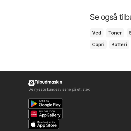
Se også til
Ved
Toner
Capri
Batteri
Tilbudmaskin
De nyeste kundeavisene på ett sted