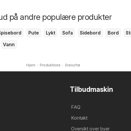
bud på andre populære produkter
Spisebord
Pute
Lykt
Sofa
Sidebord
Bord
St
Vann
Hjem
Produktliste
Gressfrø
Tilbudmaskin
FAQ
Kontakt
Oversikt over byer