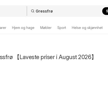
arer
Hjem og hage
Møbler
Sport
Helse og skjønnhet
essfrø 【Laveste priser i August 2026】