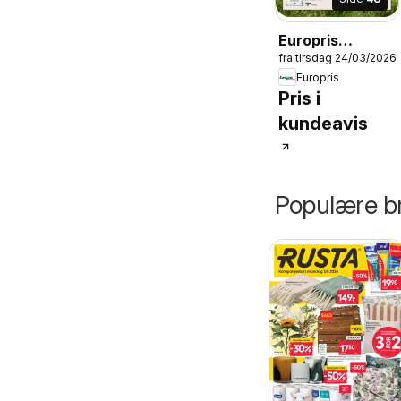
Europris
fra tirsdag 24/03/2026
Sommerkataloge
Europris
2026
Pris i
kundeavis
Populære br