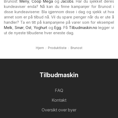
Brunost:
Meny
,
Coop Mega
og
Jacobs
. Har du sjekket deres
kundeaviser enda? Nå kan du finne kampanjer for Brunost i
disse kundeavisene: Bla igjennom disse i dag og sjekk ut hva
annet som er på tilbud nå. Vil du spare penger når du er ute å
handler? Ta en titt på kampanjene på varer som for eksempel
Melk
,
Smør
,
Ost
,
Yoghurt
og
Egg
. På
Tilbudmaskin.no
legger vi
ut de nyeste tilbudene hver eneste dag.
Hjem
Produktliste
Brunost
Tilbudmaskin
FAQ
Kontakt
Oversikt over byer