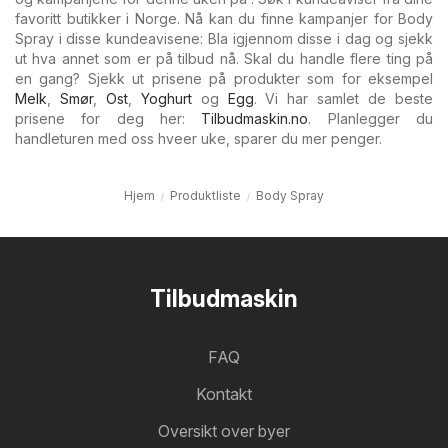
favoritt butikker i Norge. Nå kan du finne kampanjer for Body
Spray i disse kundeavisene: Bla igjennom disse i dag og sjekk
ut hva annet som er på tilbud nå. Skal du handle flere ting på
en gang? Sjekk ut prisene på produkter som for eksempel
Melk
,
Smør
,
Ost
,
Yoghurt
og
Egg
. Vi har samlet de beste
prisene for deg her:
Tilbudmaskin.no
. Planlegger du
handleturen med oss hveer uke, sparer du mer penger.
Hjem
Produktliste
Body Spray
Tilbudmaskin
FAQ
Kontakt
Oversikt over byer