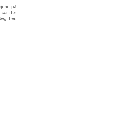
njene på
r som for
deg her: