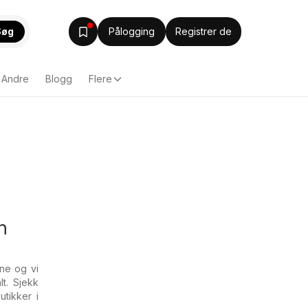
Søg
Pålogging
Registrer de
Andre
Blogg
Flere
n
ene og vi
t. Sjekk
tikker i