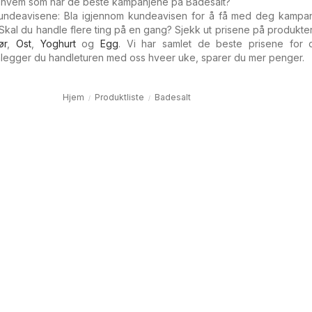
å hvem som har de beste kampanjene på Badesalt?
 kundeavisene: Bla igjennom kundeavisen for å få med deg kampa
Skal du handle flere ting på en gang? Sjekk ut prisene på produkte
ør
,
Ost
,
Yoghurt
og
Egg
. Vi har samlet de beste prisene for 
anlegger du handleturen med oss hveer uke, sparer du mer penger.
Hjem
Produktliste
Badesalt