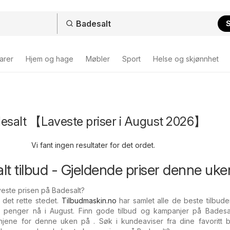
arer
Hjem og hage
Møbler
Sport
Helse og skjønnhet
desalt 【Laveste priser i August 2026】
Vi fant ingen resultater for det ordet.
alt tilbud - Gjeldende priser denne uke
veste prisen på Badesalt?
 det rette stedet.
Tilbudmaskin.no
har samlet alle de beste tilbud
 penger nå i August. Finn gode tilbud og kampanjer på Badesal
jene for denne uken på . Søk i kundeaviser fra dine favoritt bu