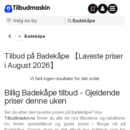
Tilbudmaskin
Badekåpe
Tilbud på Badekåpe 【Laveste priser
i August 2026】
Vi fant ingen resultater for det ordet.
Billig Badekåpe tilbud - Gjeldende
priser denne uken
Ser du etter den laveste prisen på Badekåpe? Hos
Tilbudmaskin.no
finner du alle de nye tilbudene og rabattene.
Du finner spesieltilbud og gode priser i Norge nå på
Badekåpe. Denne uken er det tilbud hos butikker som for