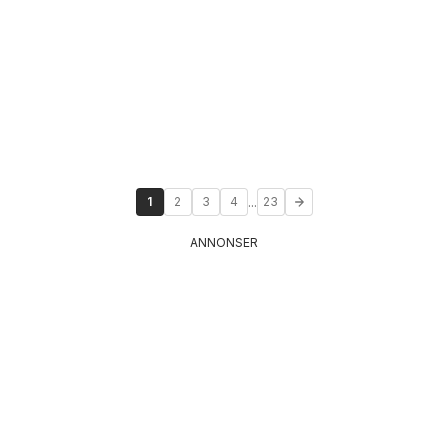
...
1
2
3
4
23
ANNONSER