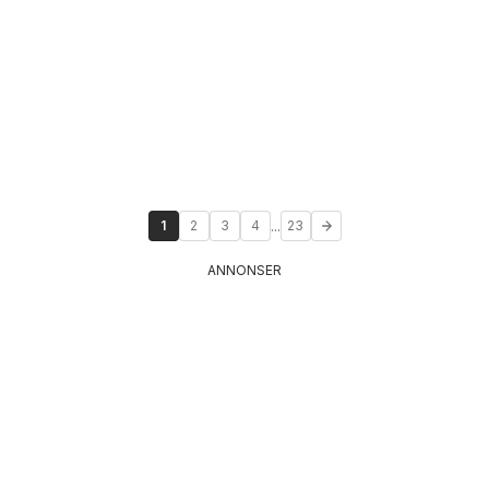
...
1
2
3
4
23
ANNONSER