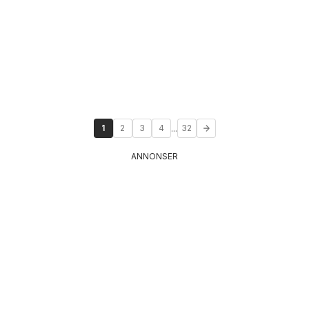
...
1
2
3
4
32
ANNONSER