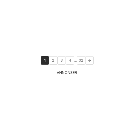
...
1
2
3
4
32
ANNONSER