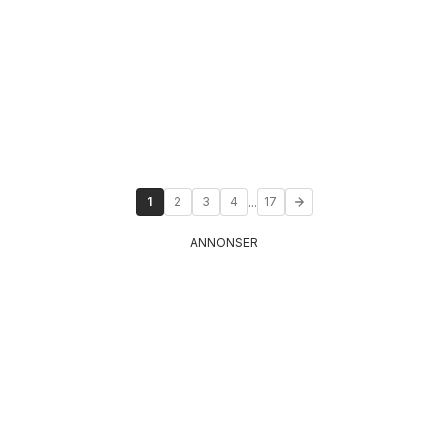
...
1
2
3
4
17
ANNONSER