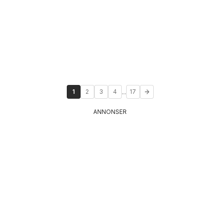
...
1
2
3
4
17
ANNONSER