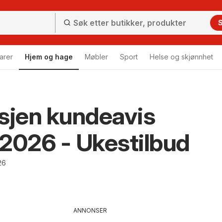
arer
Hjem og hage
Møbler
Sport
Helse og skjønnhet
sjen kundeavis
2026 - Ukestilbud
26
ANNONSER