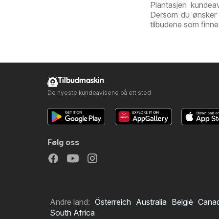
Plantasjen kundeav
Dersom du ønsker å
tilbudene som finn
Tilbudmaskin
De nyeste kundeavisene på ett sted
Følg oss
Andre land:
Österreich
Australia
België
Cana
South Africa