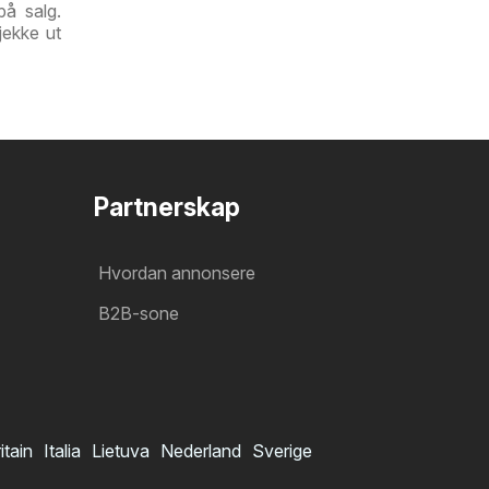
på salg.
jekke ut
Partnerskap
Hvordan annonsere
B2B-sone
itain
Italia
Lietuva
Nederland
Sverige