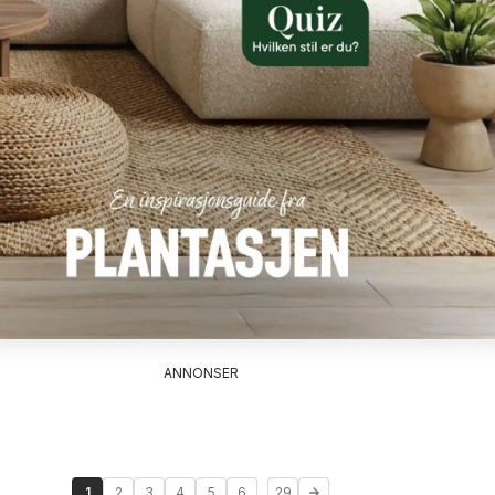
ANNONSER
...
1
2
3
4
5
6
29