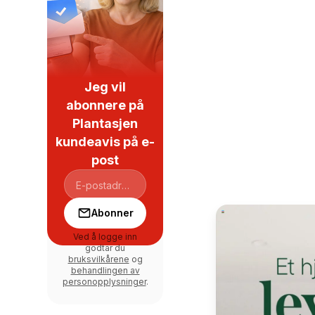
Jeg vil
abonnere på
Plantasjen
kundeavis på e-
post
Abonner
Ved å logge inn
godtar du
bruksvilkårene
og
behandlingen av
personopplysninger
.