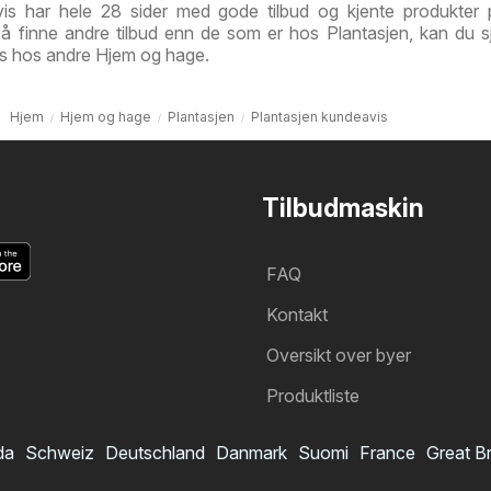
is har hele 28 sider med gode tilbud og kjente produkter 
 finne andre tilbud enn de som er hos Plantasjen, kan du s
es hos andre Hjem og hage.
Hjem
Hjem og hage
Plantasjen
Plantasjen kundeavis
Tilbudmaskin
FAQ
Kontakt
Oversikt over byer
Produktliste
da
Schweiz
Deutschland
Danmark
Suomi
France
Great Br