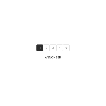
1
2
3
4
ANNONSER