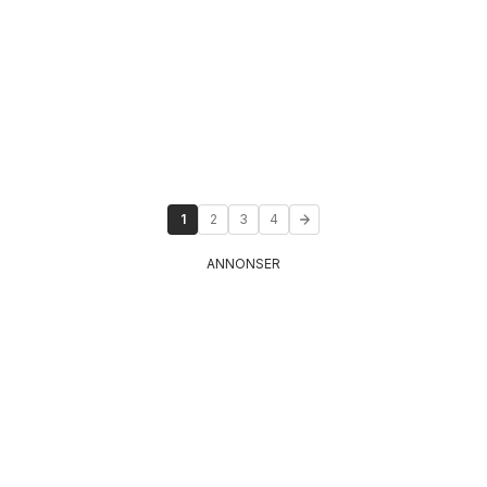
1
2
3
4
ANNONSER