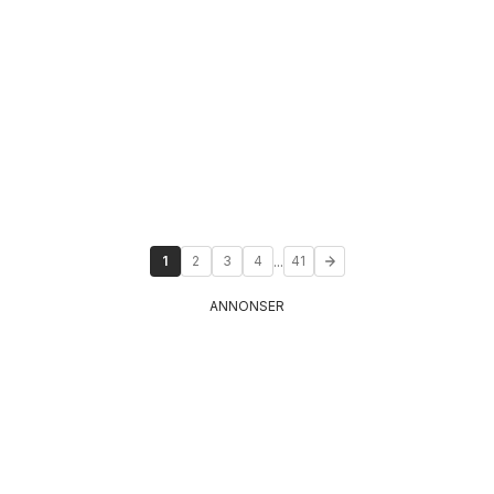
...
1
2
3
4
41
ANNONSER