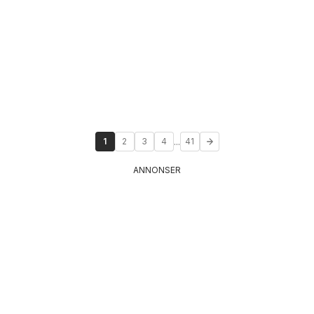
...
1
2
3
4
41
ANNONSER