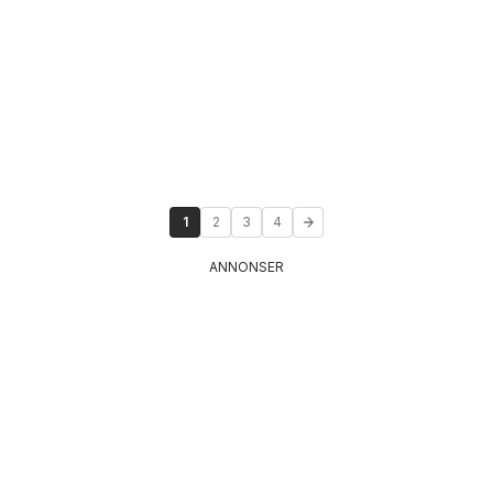
1
2
3
4
ANNONSER