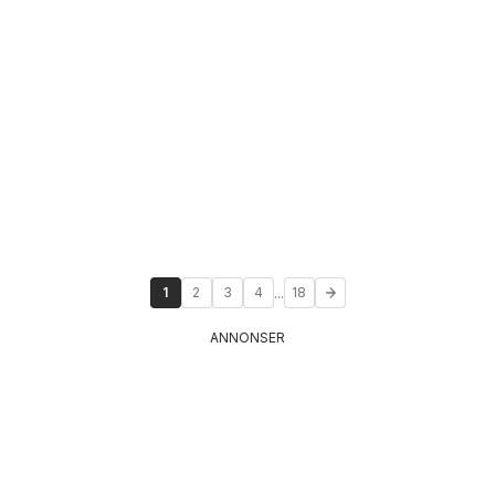
...
1
2
3
4
18
ANNONSER