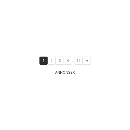
...
1
2
3
4
29
ANNONSER