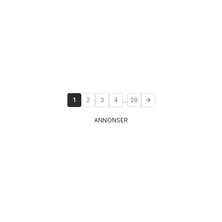
...
1
2
3
4
29
ANNONSER