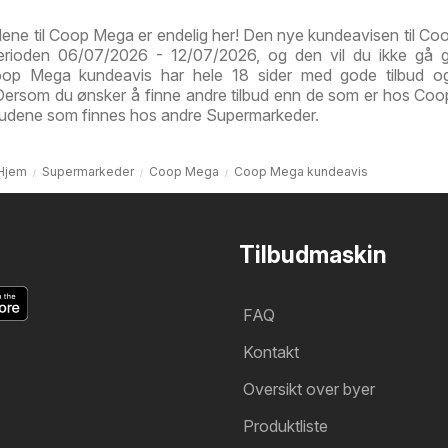
dene til Coop Mega er endelig her! Den nye kundeavisen til C
perioden 06/07/2026 - 12/07/2026, og den vil du ikke gå g
oop Mega kundeavis har hele 18 sider med gode tilbud og
 Dersom du ønsker å finne andre tilbud enn de som er hos Co
lbudene som finnes hos andre Supermarkeder.
Hjem
Supermarkeder
Coop Mega
Coop Mega kundeavis
Tilbudmaskin
FAQ
Kontakt
Oversikt over byer
Produktliste