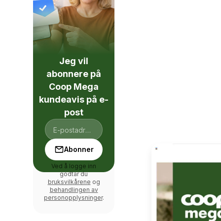
Jeg vil
abonnere på
Coop Mega
kundeavis på e-
post
Abonner
Ved å logge inn
godtar du
bruksvilkårene
og
behandlingen av
personopplysninger
.