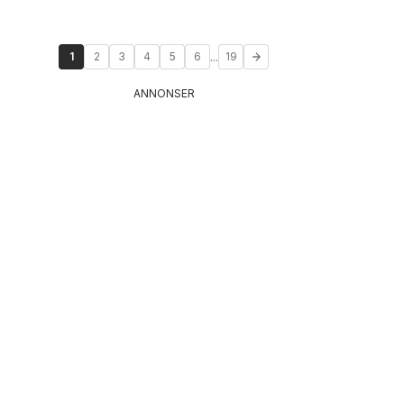
...
1
2
3
4
5
6
19
ANNONSER