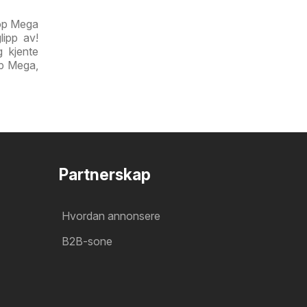
oop Mega
lipp av!
 kjente
op Mega,
Partnerskap
Hvordan annonsere
B2B-sone