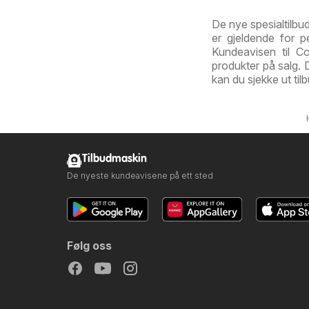
De nye spesialtilbu
er gjeldende for 
Kundeavisen til C
produkter på salg.
kan du sjekke ut ti
Tilbudmaskin
De nyeste kundeavisene på ett sted
Følg oss