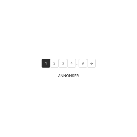
...
1
2
3
4
9
ANNONSER