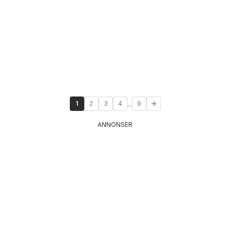
...
1
2
3
4
9
ANNONSER